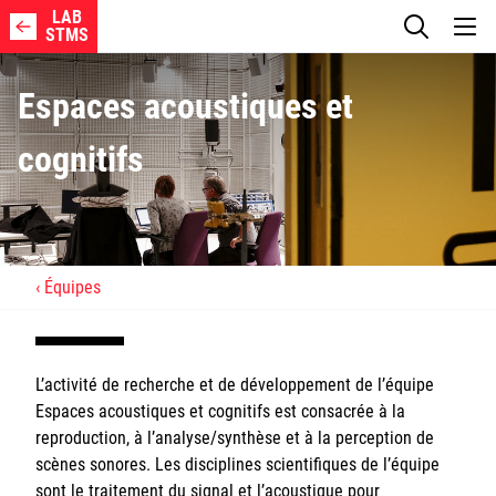
LAB
STMS
Espaces acoustiques et
cognitifs
Axes de Recherche
Membres
Équipes
Projets
L’activité de recherche et de développement de l’équipe
Publications
Espaces acoustiques et cognitifs est consacrée à la
reproduction, à l’analyse/synthèse et à la perception de
Logiciels
scènes sonores. Les disciplines scientifiques de l’équipe
sont le traitement du signal et l’acoustique pour