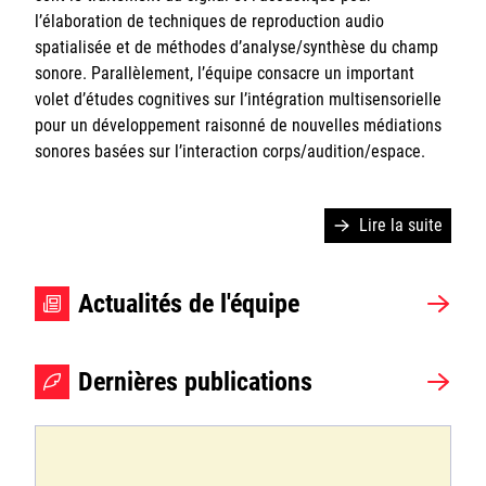
l’élaboration de techniques de reproduction audio
Actualités
spatialisée et de méthodes d’analyse/synthèse du champ
sonore. Parallèlement, l’équipe consacre un important
volet d’études cognitives sur l’intégration multisensorielle
pour un développement raisonné de nouvelles médiations
sonores basées sur l’interaction corps/audition/espace.
Ircam
CNRS
Lire la suite
Sorbonne Université
Actualités de l'équipe
Ministère de la Culture
Rester informé
Dernières publications
Offres d'emplois/stages