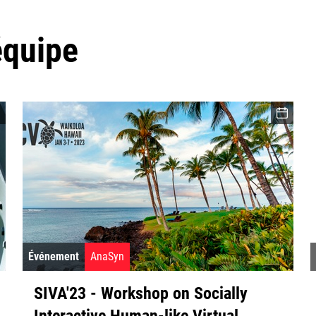
équipe
Événement
AnaSyn
SIVA'23 - Workshop on Socially