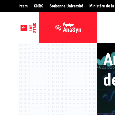
Ircam
CNRS
Sorbonne Université
Ministère de la
Équipe
STMS
LAB
AnaSyn
A
d