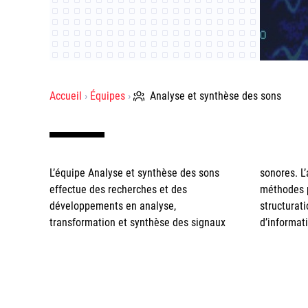
Accueil
Équipes
Analyse et synthèse des sons
L’équipe Analyse et synthèse des sons
sonores. L’analyse de sons comprend les
la fréquence fondamentale ou les
effectue des recherches et des
méthodes permettant l’extraction ou la
évolutions spectrales déterminant la
développements en analyse,
structuration automatique de divers types
transformation et synthèse des signaux
d’informations provenant du signal, comme