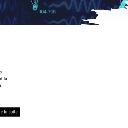
u.
re la suite