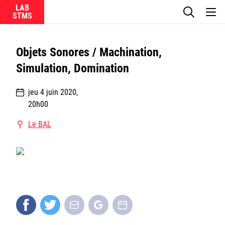
LAB
Le laboratoire
Objets Sonores / Machination,
Simulation, Domination
La recherche
jeu 4 juin 2020
,
Actualités
20h00
Le BAL
Équipes
Ircam
CNRS