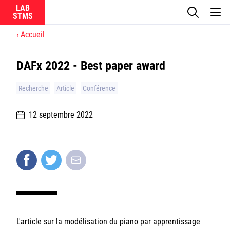
LAB
Accueil
Le laboratoire
DAFx 2022 - Best paper award
La recherche
Recherche
Article
Conférence
Actualités
12 septembre 2022
Équipes
Ircam
CNRS
L'article sur la modélisation du piano par apprentissage