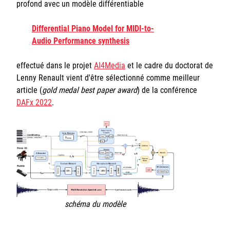
profond avec un modèle différentiable
Sorbonne Université
Differential Piano Model for MIDI-to-
Ministère de la Culture
Audio Performance synthesis
Rester informé
effectué dans le projet
AI4Media
et le cadre du doctorat de
Lenny Renault vient d'être sélectionné comme meilleur
Offres d'emplois/stages
article (
gold medal best paper award
) de la conférence
DAFx 2022
.
Login/Signup
schéma du modèle