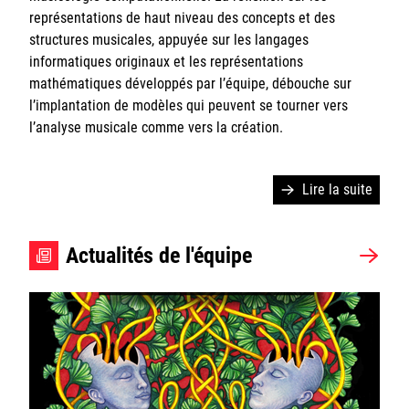
représentations de haut niveau des concepts et des
Logiciels
structures musicales, appuyée sur les langages
informatiques originaux et les représentations
Actualités
mathématiques développés par l’équipe, débouche sur
l’implantation de modèles qui peuvent se tourner vers
Repmus Wiki
l’analyse musicale comme vers la création.
Lire la suite
Ircam
Actualités de l'équipe
CNRS
Sorbonne Université
Ministère de la Culture