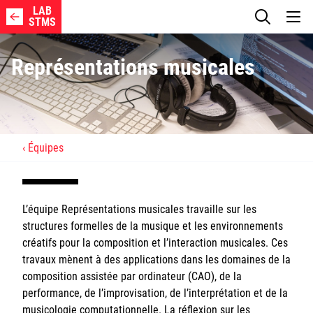
LAB
STMS
Représentations musicales
REACH Web Page
Équipes
Axes de recherche
L’équipe Représentations musicales travaille sur les
Membres
structures formelles de la musique et les environnements
créatifs pour la composition et l’interaction musicales. Ces
Projets
travaux mènent à des applications dans les domaines de la
composition assistée par ordinateur (CAO), de la
Publications
performance, de l’improvisation, de l’interprétation et de la
musicologie computationnelle. La réflexion sur les