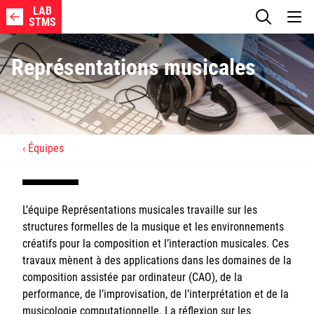
LAB
STMS
Représentations musicales
REACH Web Page
Équipes
Axes de recherche
L’équipe Représentations musicales travaille sur les
Membres
structures formelles de la musique et les environnements
créatifs pour la composition et l’interaction musicales. Ces
Projets
travaux mènent à des applications dans les domaines de la
composition assistée par ordinateur (CAO), de la
Publications
performance, de l’improvisation, de l’interprétation et de la
musicologie computationnelle. La réflexion sur les