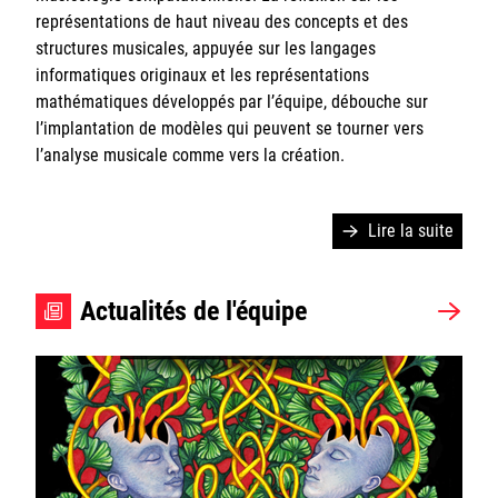
représentations de haut niveau des concepts et des
Logiciels
structures musicales, appuyée sur les langages
informatiques originaux et les représentations
Actualités
mathématiques développés par l’équipe, débouche sur
l’implantation de modèles qui peuvent se tourner vers
Repmus Wiki
l’analyse musicale comme vers la création.
Lire la suite
Ircam
Actualités de l'équipe
CNRS
Sorbonne Université
Ministère de la Culture