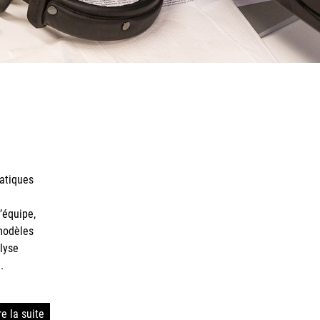
.
re la suite