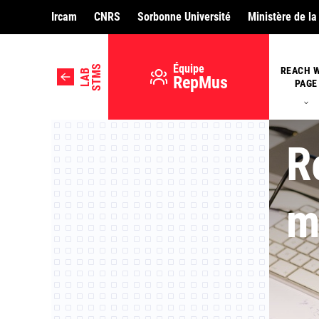
Ircam
CNRS
Sorbonne Université
Ministère de la
Équipe
STMS
REACH 
LAB
RepMus
PAGE
R
m