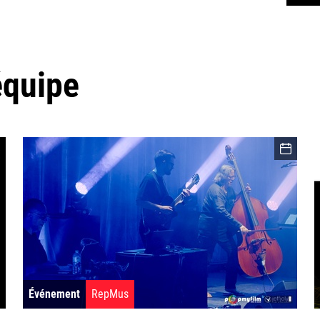
équipe
Événement
RepMus