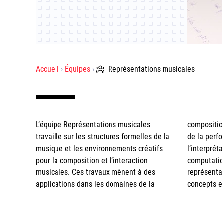
Accueil
Équipes
Représentations musicales
L’équipe Représentations musicales
composition assistée par ordinateur (CAO),
appuyée sur les langages informatiques
travaille sur les structures formelles de la
de la performance, de l’improvisation, de
originaux et les représentations
musique et les environnements créatifs
l’interprétation et de la musicologie
mathématiques développés par l’équipe,
pour la composition et l’interaction
computationnelle. La réflexion sur les
débouche sur l’implantation de modèles
musicales. Ces travaux mènent à des
représentations de haut niveau des
qui peuvent se tourner vers l’analyse
applications dans les domaines de la
concepts et des structures musicales,