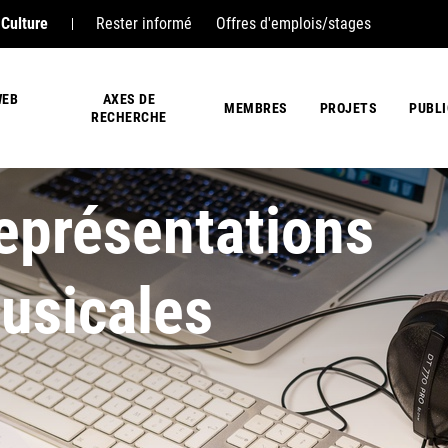
 Culture
Rester informé
Offres d'emplois/stages
WEB
AXES DE
MEMBRES
PROJETS
PUBL
RECHERCHE
eprésentations
usicales