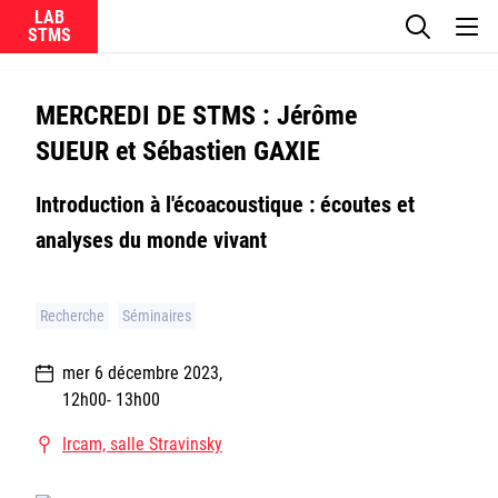
LAB
Le laboratoire
MERCREDI DE STMS : Jérôme
SUEUR et Sébastien GAXIE
La recherche
Introduction à l'écoacoustique : écoutes et
Actualités
analyses du monde vivant
Équipes
Recherche
Séminaires
mer 6 décembre 2023
,
12h00
- 13h00
Ircam
Ircam, salle Stravinsky
CNRS