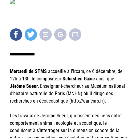
Sorbonne Université
Ministère de la Culture
Rester informé
Offres d'emplois/stages
Mercredi de STMS
accueille à l'Ircam, ce 6 décembre, de
12h à 13h, le compositeur
Sébastien Gaxie
ainsi que
Jérôme Sueur
, Enseignant-chercheur au Muséum national
d’histoire naturelle de Paris (MNHN) où il dirige des
recherches en écoacoustique (http://ear.cnrs.fr).
Login/Signup
Les travaux de Jérôme Sueur, qui tissent des liens entre
comportement animal, écologie et acoustique, le
conduisent à s’interroger sur la dimension sonore de la
nature : sa composition, son évolution et la perception que