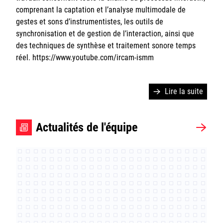
comprenant la captation et l’analyse multimodale de
Hardware
gestes et sons d’instrumentistes, les outils de
synchronisation et de gestion de l’interaction, ainsi que
Actualités
des techniques de synthèse et traitement sonore temps
réel. https://www.youtube.com/ircam-ismm
Lire la suite
Ircam
CNRS
Actualités de l'équipe
Sorbonne Université
Ministère de la Culture
Rester informé
Offres d'emplois/stages