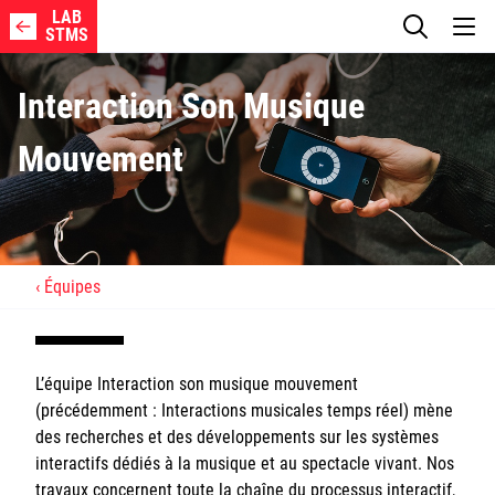
LAB
STMS
Interaction Son Musique
Mouvement
Axes de recherche
Membres
Équipes
Projets
L’équipe Interaction son musique mouvement
Publications
(précédemment : Interactions musicales temps réel) mène
des recherches et des développements sur les systèmes
Logiciels
interactifs dédiés à la musique et au spectacle vivant. Nos
travaux concernent toute la chaîne du processus interactif,