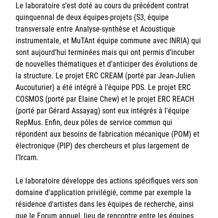
Le laboratoire s’est doté au cours du précédent contrat
Sorbonne Université
quinquennal de deux équipes-projets (S3, équipe
transversale entre Analyse-synthèse et Acoustique
Ministère de la Culture
instrumentale, et MuTAnt équipe commune avec INRIA) qui
sont aujourd’hui terminées mais qui ont permis d’incuber
Rester informé
de nouvelles thématiques et d’anticiper des évolutions de
la structure. Le projet ERC CREAM (porté par Jean-Julien
Offres d'emplois/stages
Aucouturier) a été intégré à l’équipe PDS. Le projet ERC
COSMOS (porté par Elaine Chew) et le projet ERC REACH
(porté par Gérard Assayag) sont eux intégrés à l'équipe
RepMus. Enfin, deux pôles de service commun qui
répondent aux besoins de fabrication mécanique (POM) et
électronique (PIP) des chercheurs et plus largement de
l’Ircam.
Login/Signup
Le laboratoire développe des actions spécifiques vers son
domaine d'application privilégié, comme par exemple la
résidence d'artistes dans les équipes de recherche, ainsi
que le Forum annuel, lieu de rencontre entre les équipes