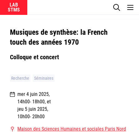
LAB
Le laboratoire
Musiques de synthèse: la French
touch des années 1970
La recherche
Colloque et concert
Actualités
Équipes
Recherche
Séminaires
mer 4 juin 2025
,
14h00
- 18h00
,
et
jeu 5 juin 2025
,
Ircam
10h00
- 20h00
Maison des Sciences Humaines et sociales Paris Nord
CNRS