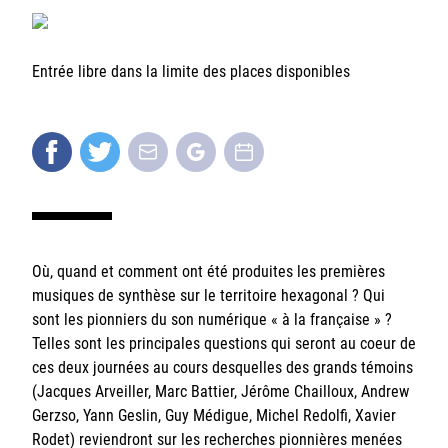
Sorbonne Université
Ministère de la Culture
Entrée libre dans la limite des places disponibles
Rester informé
Offres d'emplois/stages
Où, quand et comment ont été produites les premières
musiques de synthèse sur le territoire hexagonal ? Qui
sont les pionniers du son numérique « à la française » ?
Login/Signup
Telles sont les principales questions qui seront au coeur de
ces deux journées au cours desquelles des grands témoins
(Jacques Arveiller, Marc Battier, Jérôme Chailloux, Andrew
Gerzso, Yann Geslin, Guy Médigue, Michel Redolfi, Xavier
Rodet) reviendront sur les recherches pionnières menées