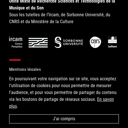
Unité Mixte de Recherche Sciences et Technologies de la
Sorbonne Université
Musique et du Son
Sous les tutelles de l’Ircam, de Sorbonne Université, du
Ministère de la Culture
CNRS et du Ministère de la Culture
Rester informé
Offres d'emplois/stages
Mentions légales
En poursuivant votre navigation sur ce site, vous acceptez
l'utilisation de cookies pour nous permettre de mesurer
©IRCAM, 2026. All Rights Reserved.
l'audience, et pour vous permettre de partager du contenu
Login/Signup
via les boutons de partage de réseaux sociaux.
1, place Igor-Stravinsky
En savoir
plus
75004 Paris
.
+33 1 44 78 48 43
J'ai compris