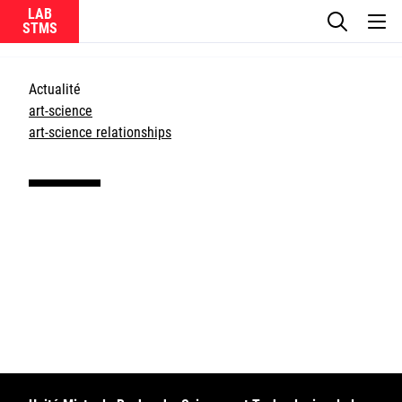
LAB
Le laboratoire
Actualité
art-science
La recherche
art-science relationships
Actualités
Équipes
Ircam
CNRS