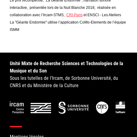
Le prix récompense, "La Géante Endormie”, narration sonore
Sorbonne Université
interactive, présentée lors de la Nuit Blanche 2018, réalisée en
collaboration avec l’Ircam-STMS,
CRI-Paris
et ENSCI - Les Ateliers
Ministère de la Culture
La "Géante Endormie" utilise l’application CoMo-Elements de l’équipe
ISMM
Rester informé
Offres d'emplois/stages
Unité Mixte de Recherche Sciences et Technologies de la
Musique et du Son
Sous les tutelles de l’Ircam, de Sorbonne Université, du
CNRS et du Ministère de la Culture
Login/Signup
Mentions légales