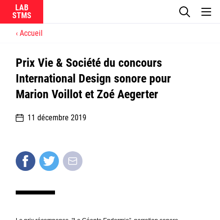
LAB
Accueil
Le laboratoire
Prix Vie & Société du concours
La recherche
International Design sonore pour
Marion Voillot et Zoé Aegerter
Actualités
11 décembre 2019
Équipes
Ircam
CNRS