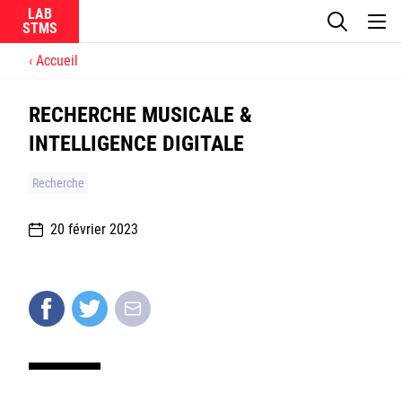
LAB
Accueil
Le laboratoire
RECHERCHE MUSICALE &
La recherche
INTELLIGENCE DIGITALE
Actualités
Recherche
Équipes
20 février 2023
Ircam
CNRS