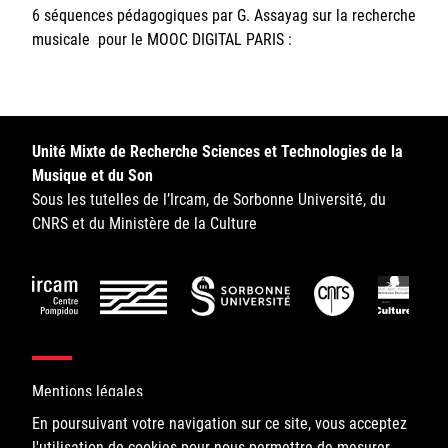
6 séquences pédagogiques par G. Assayag sur la recherche
Sorbonne Université
musicale pour le MOOC DIGITAL PARIS :
Ministère de la Culture
Rester informé
Unité Mixte de Recherche Sciences et Technologies de la
Offres d'emplois/stages
Musique et du Son
Sous les tutelles de l’Ircam, de Sorbonne Université, du
CNRS et du Ministère de la Culture
Login/Signup
Mentions légales
En poursuivant votre navigation sur ce site, vous acceptez
l'utilisation de cookies pour nous permettre de mesurer