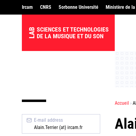
Ircam
CNRS
Sorbonne Université
Ministère de la
SCIENCES ET TECHNOLOGIES
LAB
DE LA MUSIQUE ET DU SON
Accueil
A
Ala
E-mail address
Alain.Terrier (at) ircam.fr