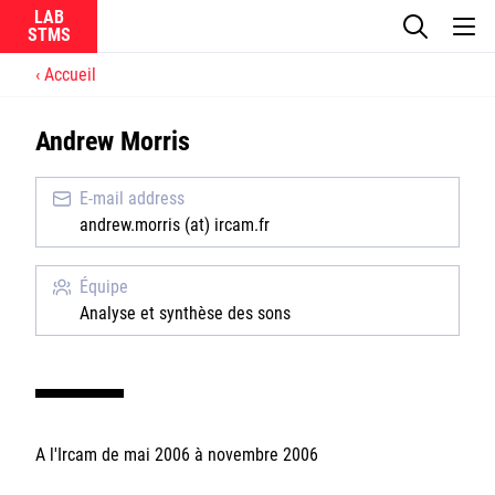
LAB
Accueil
Le laboratoire
Andrew Morris
La recherche
E-mail address
Actualités
andrew.morris (at) ircam.fr
Équipes
Équipe
Analyse et synthèse des sons
Ircam
A l'Ircam de mai 2006 à novembre 2006
CNRS