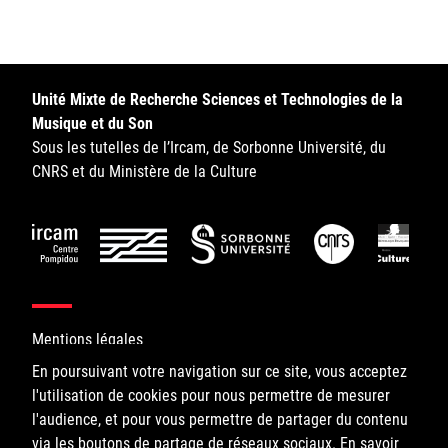
Sorbonne Université
Ministère de la Culture
Unité Mixte de Recherche Sciences et Technologies de la
Rester informé
Musique et du Son
Sous les tutelles de l’Ircam, de Sorbonne Université, du
Offres d'emplois/stages
CNRS et du Ministère de la Culture
Login/Signup
Mentions légales
En poursuivant votre navigation sur ce site, vous acceptez
l'utilisation de cookies pour nous permettre de mesurer
©IRCAM, 2026. All Rights Reserved.
l'audience, et pour vous permettre de partager du contenu
via les boutons de partage de réseaux sociaux.
1, place Igor-Stravinsky
En savoir