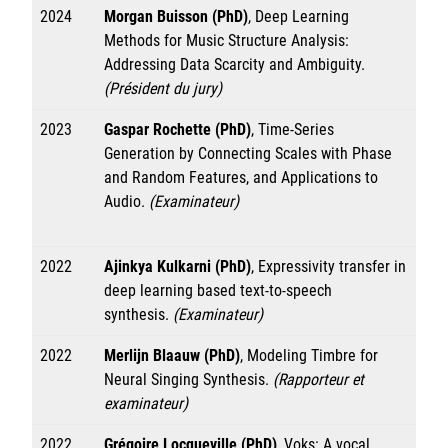
2024
Morgan Buisson (PhD)
, Deep Learning
Methods for Music Structure Analysis:
Addressing Data Scarcity and Ambiguity.
(Président du jury)
2023
Gaspar Rochette (PhD)
, Time-Series
Generation by Connecting Scales with Phase
and Random Features, and Applications to
Audio.
(Examinateur)
2022
Ajinkya Kulkarni (PhD)
, Expressivity transfer in
deep learning based text-to-speech
synthesis.
(Examinateur)
2022
Merlijn Blaauw (PhD)
, Modeling Timbre for
Neural Singing Synthesis.
(Rapporteur et
examinateur)
2022
Grégoire Locqueville (PhD)
, Voks: A vocal