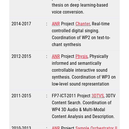
thesis on deep learning-based
voice conversion.
2014-2017
:
ANR
Project
Chanter
, Real-time
controlled digital singing.
Coordination of WP2 on text-to-
chant synthesis
2012-2015
:
ANR
Project
Physis
, Physically
informed and semantically
controllable interactive sound
synthesis. Coordination of WP3 on
low-level sound representation
2011-2015
:
FP7-ICT-2011 Project
3DTVS
, 3DTV
Content Search. Coordination of
WP4 3D Audio & Multi-Modal
Content Analysis and Description.
2010-2013
:
ANR
Project
Sample Orchestrator II