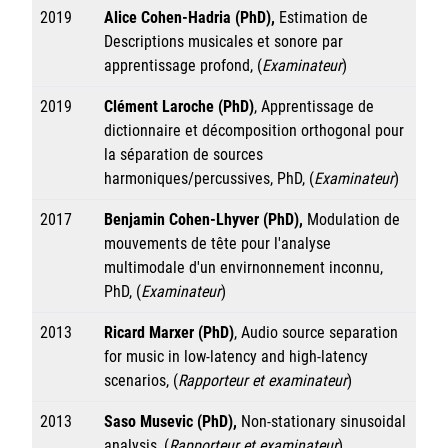
2019
Alice Cohen-Hadria
(PhD),
Estimation de
Descriptions musicales et sonore par
apprentissage profond, (
Examinateur
)
2019
Clément Laroche
(PhD)
, Apprentissage de
dictionnaire et décomposition orthogonal pour
la séparation de sources
harmoniques/percussives, PhD, (
Examinateur
)
2017
Benjamin Cohen-Lhyver
(PhD),
Modulation de
mouvements de tête pour l'analyse
multimodale d'un envirnonnement inconnu,
PhD, (
Examinateur
)
2013
Ricard Marxer (PhD)
, Audio source separation
for music in low-latency and high-latency
scenarios, (
Rapporteur
et examinateur
)
2013
Saso Musevic (PhD),
Non-stationary sinusoidal
analysis, (
Rapporteur
et examinateur
)