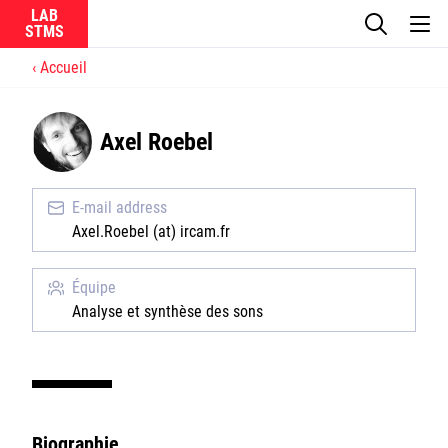
LAB
Accueil
Le laboratoire
Axel Roebel
La recherche
Actualités
E-mail address
Axel.Roebel (at) ircam.fr
Équipes
Équipe
Analyse et synthèse des sons
Ircam
CNRS
Biographie