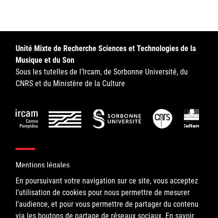
Sorbonne Université
Ministère de la Culture
Unité Mixte de Recherche Sciences et Technologies de la
Rester informé
Musique et du Son
Sous les tutelles de l’Ircam, de Sorbonne Université, du
Offres d'emplois/stages
CNRS et du Ministère de la Culture
Login/Signup
Mentions légales
En poursuivant votre navigation sur ce site, vous acceptez
l'utilisation de cookies pour nous permettre de mesurer
©IRCAM, 2026. All Rights Reserved.
l'audience, et pour vous permettre de partager du contenu
via les boutons de partage de réseaux sociaux.
1, place Igor-Stravinsky
En savoir