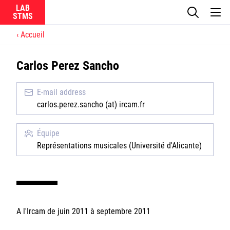
LAB
Accueil
Le laboratoire
Carlos Perez Sancho
La recherche
E-mail address
Actualités
carlos.perez.sancho (at) ircam.fr
Équipes
Équipe
Représentations musicales (Université d'Alicante)
Ircam
A l'Ircam de juin 2011 à septembre 2011
CNRS