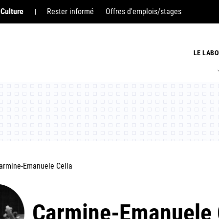
 Culture
Rester informé
Offres d'emplois/stages
LE LABO
armine-Emanuele Cella
Carmine-Emanuele 