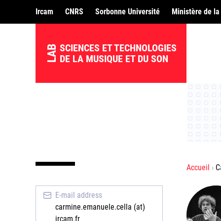
Ircam
CNRS
Sorbonne Université
Ministère de la
SCIENCES ET TECHNOLOGIES
LAB
DE LA MUSIQUE ET DU SON
Accueil
C
E-mail address
carmine.emanuele.cella (at)
ircam.fr