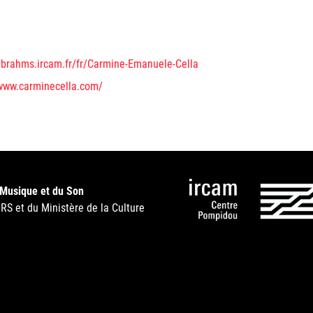
//brahms.ircam.fr/fr/Carmine-Emanuele-Cella
/www.carminecella.com/
 Musique et du Son
NRS et du Ministère de la Culture