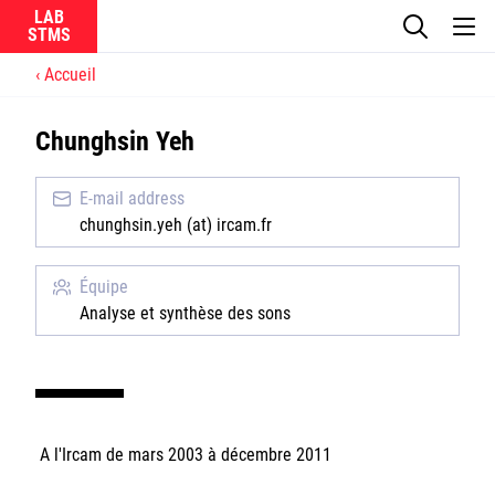
LAB
Accueil
Le laboratoire
Chunghsin Yeh
La recherche
E-mail address
Actualités
chunghsin.yeh (at) ircam.fr
Équipes
Équipe
Analyse et synthèse des sons
Ircam
A l'Ircam de mars 2003 à décembre 2011
CNRS