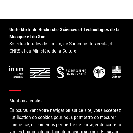
Sorbonne Université
Ministère de la Culture
Unité Mixte de Recherche Sciences et Technologies de la
Rester informé
Musique et du Son
Sous les tutelles de l’Ircam, de Sorbonne Université, du
Offres d'emplois/stages
CNRS et du Ministère de la Culture
Login/Signup
Mentions légales
En poursuivant votre navigation sur ce site, vous acceptez
l'utilisation de cookies pour nous permettre de mesurer
©IRCAM, 2026. All Rights Reserved.
l'audience, et pour vous permettre de partager du contenu
via les boutons de partage de réseaux sociaux.
1, place Igor-Stravinsky
En savoir