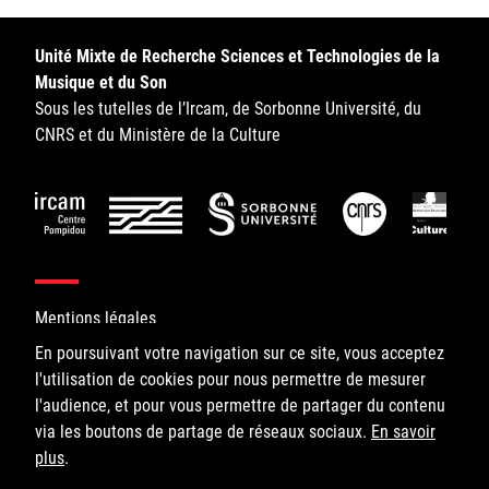
Sorbonne Université
Unité Mixte de Recherche Sciences et Technologies de la
Ministère de la Culture
Musique et du Son
Sous les tutelles de l’Ircam, de Sorbonne Université, du
Rester informé
CNRS et du Ministère de la Culture
Offres d'emplois/stages
Mentions légales
En poursuivant votre navigation sur ce site, vous acceptez
Login/Signup
l'utilisation de cookies pour nous permettre de mesurer
©IRCAM, 2026. All Rights Reserved.
l'audience, et pour vous permettre de partager du contenu
via les boutons de partage de réseaux sociaux.
1, place Igor-Stravinsky
En savoir
plus
75004 Paris
.