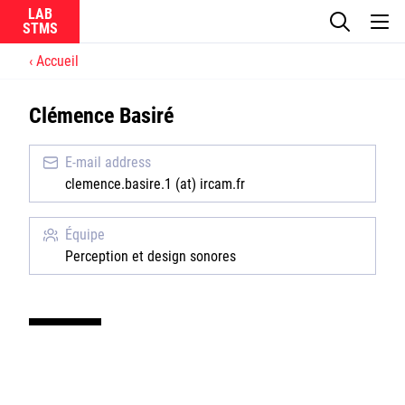
LAB
Accueil
Le laboratoire
Clémence Basiré
La recherche
E-mail address
Actualités
clemence.basire.1 (at) ircam.fr
Équipes
Équipe
Perception et design sonores
Ircam
CNRS