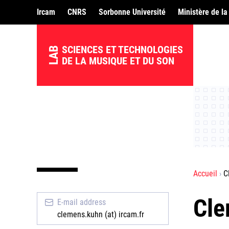
Ircam
CNRS
Sorbonne Université
Ministère de la
SCIENCES ET TECHNOLOGIES
LAB
DE LA MUSIQUE ET DU SON
Accueil
C
Cle
E-mail address
clemens.kuhn (at) ircam.fr