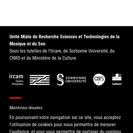
Sorbonne Université
Ministère de la Culture
Rester informé
Unité Mixte de Recherche Sciences et Technologies de la
Musique et du Son
Offres d'emplois/stages
Sous les tutelles de l’Ircam, de Sorbonne Université, du
CNRS et du Ministère de la Culture
Login/Signup
Mentions légales
En poursuivant votre navigation sur ce site, vous acceptez
l'utilisation de cookies pour nous permettre de mesurer
©IRCAM, 2026. All Rights Reserved.
l'audience, et pour vous permettre de partager du contenu