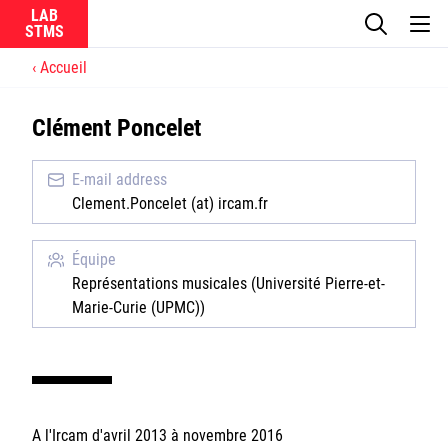
LAB
Accueil
Le laboratoire
Clément Poncelet
La recherche
E-mail address
Actualités
Clement.Poncelet (at) ircam.fr
Équipes
Équipe
Représentations musicales (Université Pierre-et-
Marie-Curie (UPMC))
Ircam
CNRS
A l'Ircam d'avril 2013 à novembre 2016