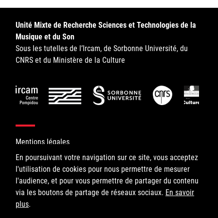
Sorbonne Université
Unité Mixte de Recherche Sciences et Technologies de la
Ministère de la Culture
Musique et du Son
Sous les tutelles de l’Ircam, de Sorbonne Université, du
Rester informé
CNRS et du Ministère de la Culture
Offres d'emplois/stages
Mentions légales
En poursuivant votre navigation sur ce site, vous acceptez
Login/Signup
l'utilisation de cookies pour nous permettre de mesurer
©IRCAM, 2026. All Rights Reserved.
l'audience, et pour vous permettre de partager du contenu
via les boutons de partage de réseaux sociaux.
1, place Igor-Stravinsky
En savoir
plus
75004 Paris
.