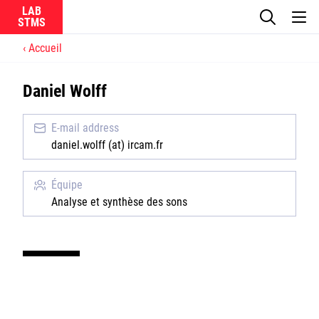
LAB
Accueil
Le laboratoire
Daniel Wolff
La recherche
E-mail address
Actualités
daniel.wolff (at) ircam.fr
Équipes
Équipe
Analyse et synthèse des sons
Ircam
CNRS