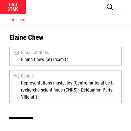
LAB
Accueil
Le laboratoire
Elaine Chew
La recherche
E-mail address
Actualités
Elaine.Chew (at) ircam.fr
Équipes
Équipe
Représentations musicales (Centre national de la
recherche scientifique (CNRS) - Délégation Paris-
Villejuif)
Ircam
CNRS