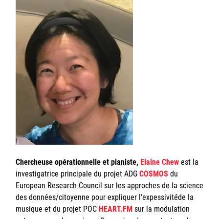
Sorbonne Université
Ministère de la Culture
Rester informé
Offres d'emplois/stages
Chercheuse opérationnelle et pianiste,
Elaine Chew
est la
Login/Signup
investigatrice principale du projet ADG
COSMOS
du
European Research Council sur les approches de la science
des données/citoyenne pour expliquer l'expessivitéde la
musique et du projet POC
HEART.FM
sur la modulation