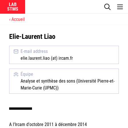
LAB
Accueil
Le laboratoire
Elie-Laurent Liao
La recherche
E-mail address
Actualités
elie.laurent.liao (at) ircam.fr
Équipes
Équipe
Analyse et synthèse des sons (Université Pierre-et-
Marie-Curie (UPMC))
Ircam
CNRS
A l'Ircam d'octobre 2011 à décembre 2014