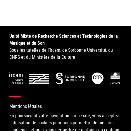
Sorbonne Université
Ministère de la Culture
Rester informé
Unité Mixte de Recherche Sciences et Technologies de la
Musique et du Son
Offres d'emplois/stages
Sous les tutelles de l’Ircam, de Sorbonne Université, du
CNRS et du Ministère de la Culture
Login/Signup
Mentions légales
En poursuivant votre navigation sur ce site, vous acceptez
l'utilisation de cookies pour nous permettre de mesurer
©IRCAM, 2026. All Rights Reserved.
l'audience, et pour vous permettre de partager du contenu