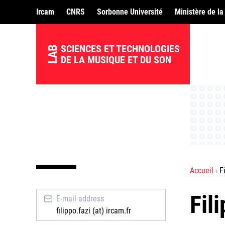
Ircam
CNRS
Sorbonne Université
Ministère de la
SCIENCES ET TECHNOLOGIES
LAB
DE LA MUSIQUE ET DU SON
Accueil
F
Fil
E-mail address
filippo.fazi (at) ircam.fr