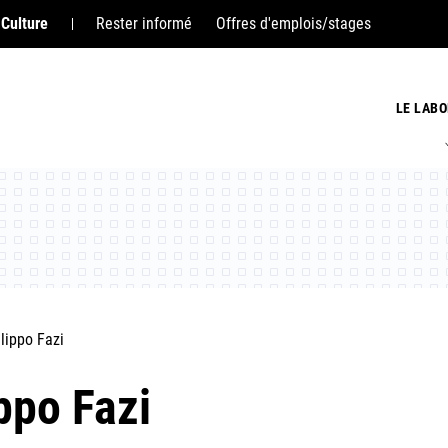
 Culture
Rester informé
Offres d'emplois/stages
LE LABO
ilippo Fazi
ippo Fazi