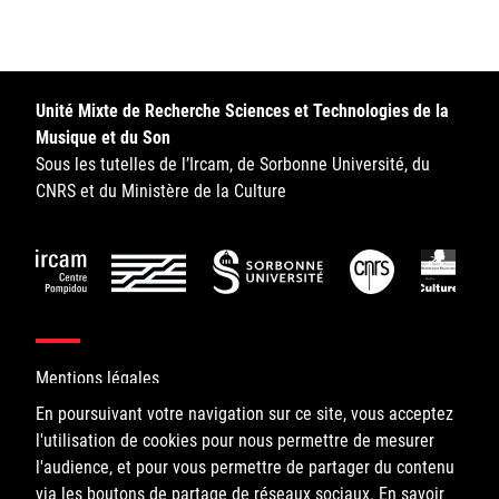
Sorbonne Université
Ministère de la Culture
Unité Mixte de Recherche Sciences et Technologies de la
Rester informé
Musique et du Son
Sous les tutelles de l’Ircam, de Sorbonne Université, du
Offres d'emplois/stages
CNRS et du Ministère de la Culture
Login/Signup
Mentions légales
En poursuivant votre navigation sur ce site, vous acceptez
l'utilisation de cookies pour nous permettre de mesurer
©IRCAM, 2026. All Rights Reserved.
l'audience, et pour vous permettre de partager du contenu
via les boutons de partage de réseaux sociaux.
1, place Igor-Stravinsky
En savoir