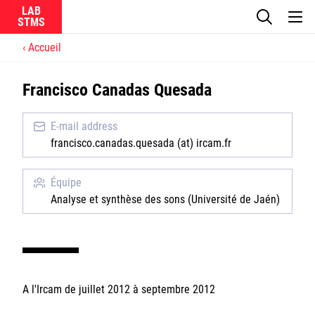
LAB
Accueil
Le laboratoire
Francisco Canadas Quesada
La recherche
E-mail address
Actualités
francisco.canadas.quesada (at) ircam.fr
Équipes
Équipe
Analyse et synthèse des sons (Université de Jaén)
Ircam
A l'Ircam de juillet 2012 à septembre 2012
CNRS