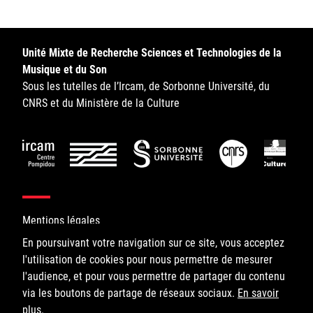
Sorbonne Université
Ministère de la Culture
Unité Mixte de Recherche Sciences et Technologies de la
Musique et du Son
Rester informé
Sous les tutelles de l’Ircam, de Sorbonne Université, du
CNRS et du Ministère de la Culture
Offres d'emplois/stages
Mentions légales
Login/Signup
En poursuivant votre navigation sur ce site, vous acceptez
l'utilisation de cookies pour nous permettre de mesurer
©IRCAM, 2026. All Rights Reserved.
l'audience, et pour vous permettre de partager du contenu
via les boutons de partage de réseaux sociaux.
1, place Igor-Stravinsky
En savoir
plus
75004 Paris
.