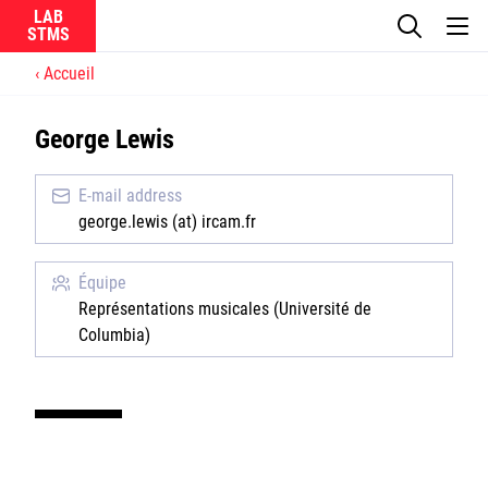
LAB
Accueil
Le laboratoire
George Lewis
La recherche
E-mail address
Actualités
george.lewis (at) ircam.fr
Équipes
Équipe
Représentations musicales (Université de
Columbia)
Ircam
CNRS