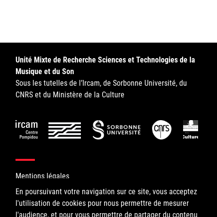
Sorbonne Université
Ministère de la Culture
Rester informé
Unité Mixte de Recherche Sciences et Technologies de la
Musique et du Son
Offres d'emplois/stages
Sous les tutelles de l’Ircam, de Sorbonne Université, du
CNRS et du Ministère de la Culture
Login/Signup
Mentions légales
En poursuivant votre navigation sur ce site, vous acceptez
l'utilisation de cookies pour nous permettre de mesurer
©IRCAM, 2026. All Rights Reserved.
l'audience, et pour vous permettre de partager du contenu