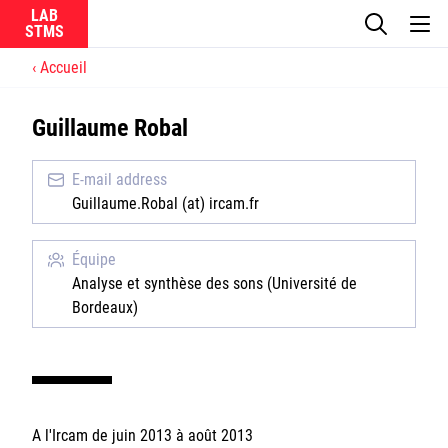
LAB
Accueil
Le laboratoire
Guillaume Robal
La recherche
E-mail address
Actualités
Guillaume.Robal (at) ircam.fr
Équipes
Équipe
Analyse et synthèse des sons (Université de
Bordeaux)
Ircam
CNRS
A l'Ircam de juin 2013 à août 2013