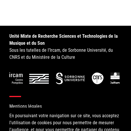
Sorbonne Université
Ministère de la Culture
Rester informé
Unité Mixte de Recherche Sciences et Technologies de la
Musique et du Son
Offres d'emplois/stages
Sous les tutelles de l’Ircam, de Sorbonne Université, du
CNRS et du Ministère de la Culture
Login/Signup
Mentions légales
En poursuivant votre navigation sur ce site, vous acceptez
l'utilisation de cookies pour nous permettre de mesurer
©IRCAM, 2026. All Rights Reserved.
l'audience, et pour vous permettre de partager du contenu