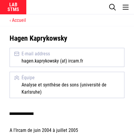
LAB
Accueil
Le laboratoire
Hagen Kaprykowsky
La recherche
E-mail address
Actualités
hagen.kaprykowsky (at) ircam.fr
Équipes
Équipe
Analyse et synthèse des sons (université de
Karlsruhe)
Ircam
CNRS
A l'Ircam de juin 2004 à juillet 2005