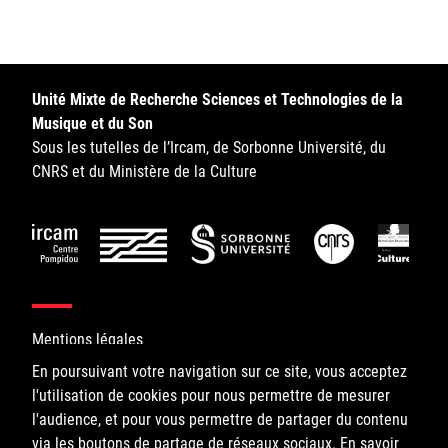
Sorbonne Université
Ministère de la Culture
Unité Mixte de Recherche Sciences et Technologies de la
Rester informé
Musique et du Son
Sous les tutelles de l’Ircam, de Sorbonne Université, du
Offres d'emplois/stages
CNRS et du Ministère de la Culture
Login/Signup
Mentions légales
En poursuivant votre navigation sur ce site, vous acceptez
l'utilisation de cookies pour nous permettre de mesurer
©IRCAM, 2026. All Rights Reserved.
l'audience, et pour vous permettre de partager du contenu
via les boutons de partage de réseaux sociaux.
1, place Igor-Stravinsky
En savoir