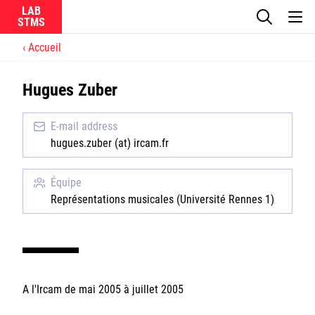
LAB
Accueil
Le laboratoire
Hugues Zuber
La recherche
E-mail address
Actualités
hugues.zuber (at) ircam.fr
Équipes
Équipe
Représentations musicales (Université Rennes 1)
Ircam
A l'Ircam de mai 2005 à juillet 2005
CNRS