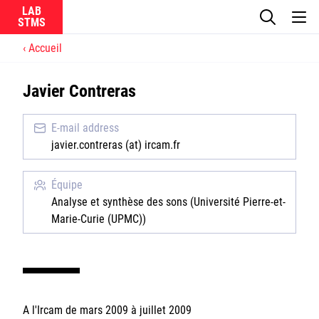
LAB
Accueil
Le laboratoire
Javier Contreras
La recherche
E-mail address
Actualités
javier.contreras (at) ircam.fr
Équipes
Équipe
Analyse et synthèse des sons (Université Pierre-et-
Marie-Curie (UPMC))
Ircam
CNRS
A l'Ircam de mars 2009 à juillet 2009