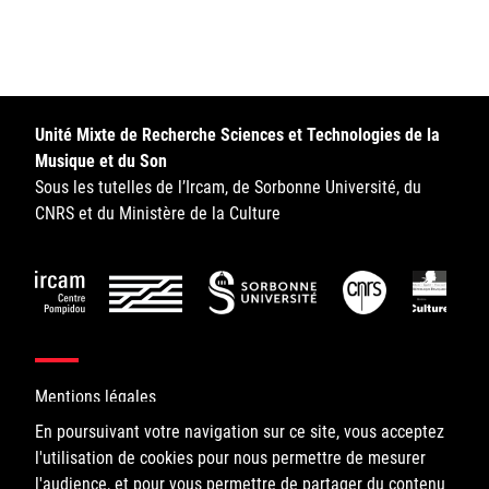
Sorbonne Université
Ministère de la Culture
Rester informé
Unité Mixte de Recherche Sciences et Technologies de la
Musique et du Son
Offres d'emplois/stages
Sous les tutelles de l’Ircam, de Sorbonne Université, du
CNRS et du Ministère de la Culture
Login/Signup
Mentions légales
En poursuivant votre navigation sur ce site, vous acceptez
l'utilisation de cookies pour nous permettre de mesurer
©IRCAM, 2026. All Rights Reserved.
l'audience, et pour vous permettre de partager du contenu