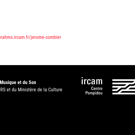
/brahms.ircam.fr/jerome-combier
 Musique et du Son
NRS et du Ministère de la Culture