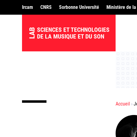
Ircam
CNRS
Sorbonne Université
Ministère de la
SCIENCES ET TECHNOLOGIES
LAB
DE LA MUSIQUE ET DU SON
Accueil
J