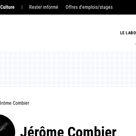
 Culture
Rester informé
Offres d'emplois/stages
LE LABO
érôme Combier
Jérôme Combier