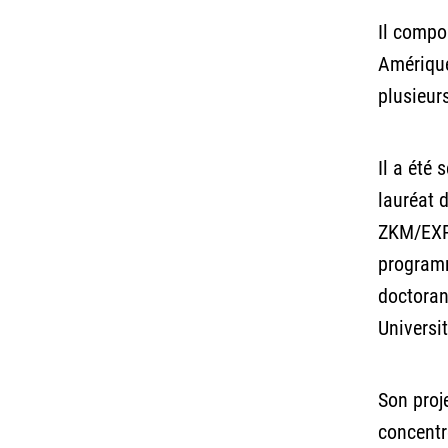
Il compo
Amérique
plusieurs
Il a été
lauréat 
ZKM/EXPE
programm
doctoran
Universit
Son proj
concentr