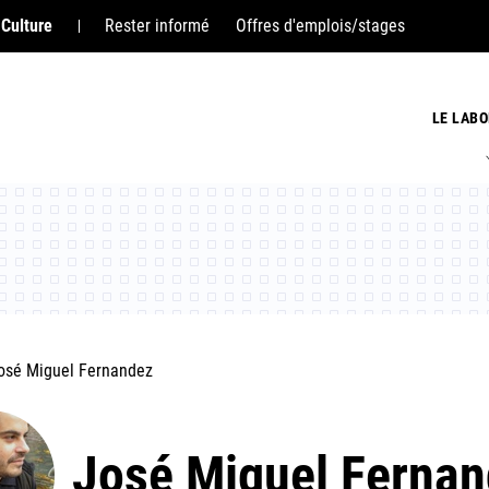
 Culture
Rester informé
Offres d'emplois/stages
LE LABO
osé Miguel Fernandez
José Miguel Ferna