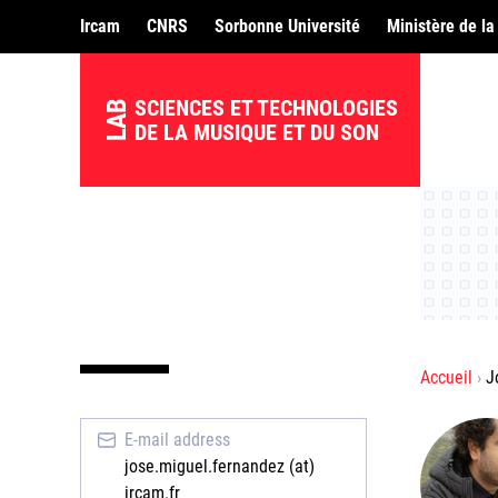
Ircam
CNRS
Sorbonne Université
Ministère de la
SCIENCES ET TECHNOLOGIES
LAB
DE LA MUSIQUE ET DU SON
Accueil
J
E-mail address
jose.miguel.fernandez (at)
ircam.fr