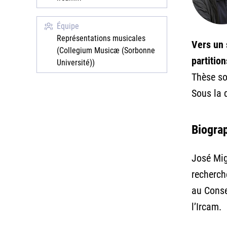
Équipe
Représentations musicales
Vers un 
(Collegium Musicæ (Sorbonne
partition
Université))
Thèse so
Sous la 
Biogra
José Mig
recherch
au Conse
l’Ircam.