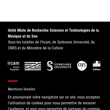
Sorbonne Université
Ministère de la Culture
Rester informé
Unité Mixte de Recherche Sciences et Technologies de la
Musique et du Son
Offres d'emplois/stages
Sous les tutelles de l’Ircam, de Sorbonne Université, du
CNRS et du Ministère de la Culture
Login/Signup
Mentions légales
En poursuivant votre navigation sur ce site, vous acceptez
l'utilisation de cookies pour nous permettre de mesurer
©IRCAM, 2026. All Rights Reserved.
l'audience, et pour vous permettre de partager du contenu