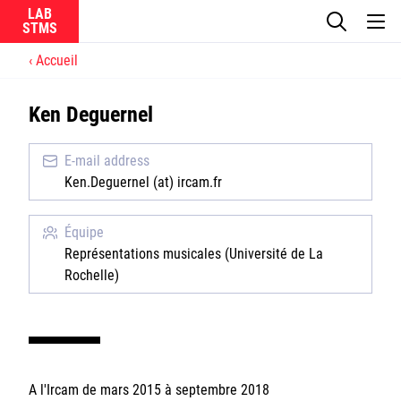
LAB
Accueil
Le laboratoire
Ken Deguernel
La recherche
E-mail address
Actualités
Ken.Deguernel (at) ircam.fr
Équipes
Équipe
Représentations musicales (Université de La
Rochelle)
Ircam
CNRS
A l'Ircam de mars 2015 à septembre 2018