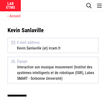
LAB
Accueil
Le laboratoire
Kevin Sanlaville
La recherche
E-mail address
Actualités
Kevin.Sanlaville (at) ircam.fr
Équipes
Équipe
Interaction son musique mouvement (Institut des
systèmes intelligents et de robotique (ISIR), Labex
SMART - Sorbonne Université)
Ircam
CNRS