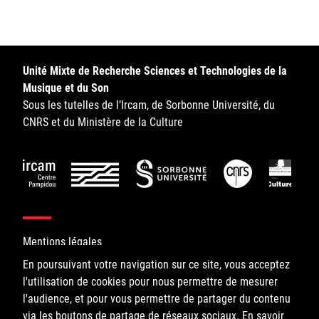
Sorbonne Université
Ministère de la Culture
Unité Mixte de Recherche Sciences et Technologies de la
Rester informé
Musique et du Son
Sous les tutelles de l’Ircam, de Sorbonne Université, du
Offres d'emplois/stages
CNRS et du Ministère de la Culture
Login/Signup
Mentions légales
En poursuivant votre navigation sur ce site, vous acceptez
l'utilisation de cookies pour nous permettre de mesurer
©IRCAM, 2026. All Rights Reserved.
l'audience, et pour vous permettre de partager du contenu
via les boutons de partage de réseaux sociaux.
1, place Igor-Stravinsky
En savoir