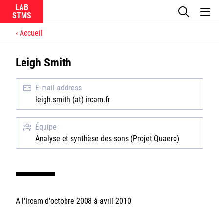
LAB
Accueil
Le laboratoire
Leigh Smith
La recherche
E-mail address
Actualités
leigh.smith (at) ircam.fr
Équipes
Équipe
Analyse et synthèse des sons (Projet Quaero)
Ircam
A l'Ircam d'octobre 2008 à avril 2010
CNRS