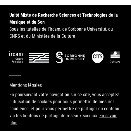
Sorbonne Université
Unité Mixte de Recherche Sciences et Technologies de la
Ministère de la Culture
Musique et du Son
Sous les tutelles de l’Ircam, de Sorbonne Université, du
Rester informé
CNRS et du Ministère de la Culture
Offres d'emplois/stages
Mentions légales
En poursuivant votre navigation sur ce site, vous acceptez
Login/Signup
l'utilisation de cookies pour nous permettre de mesurer
©IRCAM, 2026. All Rights Reserved.
l'audience, et pour vous permettre de partager du contenu
via les boutons de partage de réseaux sociaux.
1, place Igor-Stravinsky
En savoir
plus
75004 Paris
.