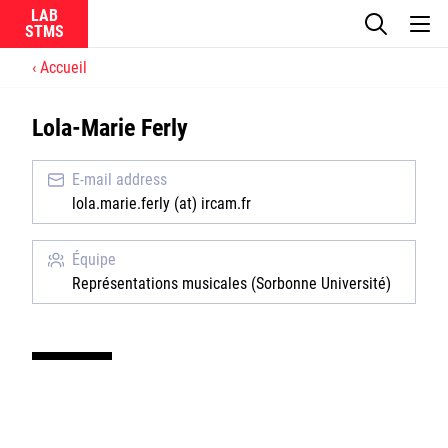
LAB
Accueil
Le laboratoire
Lola-Marie Ferly
La recherche
E-mail address
Actualités
lola.marie.ferly (at) ircam.fr
Équipes
Équipe
Représentations musicales (Sorbonne Université)
Ircam
CNRS