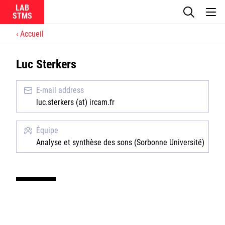
LAB
Accueil
Le laboratoire
Luc Sterkers
La recherche
E-mail address
Actualités
luc.sterkers (at) ircam.fr
Équipes
Équipe
Analyse et synthèse des sons (Sorbonne Université)
Ircam
CNRS