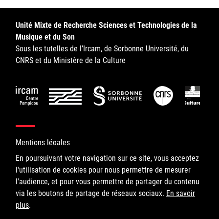
Sorbonne Université
Unité Mixte de Recherche Sciences et Technologies de la
Ministère de la Culture
Musique et du Son
Sous les tutelles de l’Ircam, de Sorbonne Université, du
Rester informé
CNRS et du Ministère de la Culture
Offres d'emplois/stages
Mentions légales
En poursuivant votre navigation sur ce site, vous acceptez
Login/Signup
l'utilisation de cookies pour nous permettre de mesurer
©IRCAM, 2026. All Rights Reserved.
l'audience, et pour vous permettre de partager du contenu
via les boutons de partage de réseaux sociaux.
1, place Igor-Stravinsky
En savoir
plus
75004 Paris
.