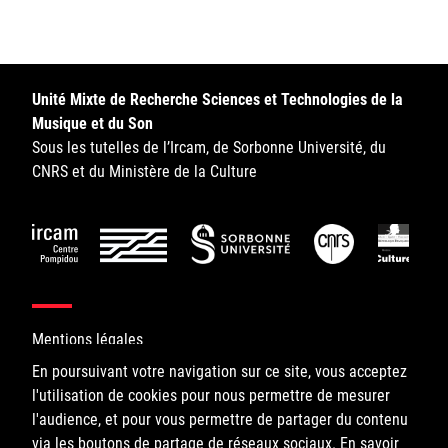
Sorbonne Université
Ministère de la Culture
Unité Mixte de Recherche Sciences et Technologies de la
Rester informé
Musique et du Son
Sous les tutelles de l’Ircam, de Sorbonne Université, du
Offres d'emplois/stages
CNRS et du Ministère de la Culture
Login/Signup
Mentions légales
En poursuivant votre navigation sur ce site, vous acceptez
l'utilisation de cookies pour nous permettre de mesurer
©IRCAM, 2026. All Rights Reserved.
l'audience, et pour vous permettre de partager du contenu
via les boutons de partage de réseaux sociaux.
1, place Igor-Stravinsky
En savoir