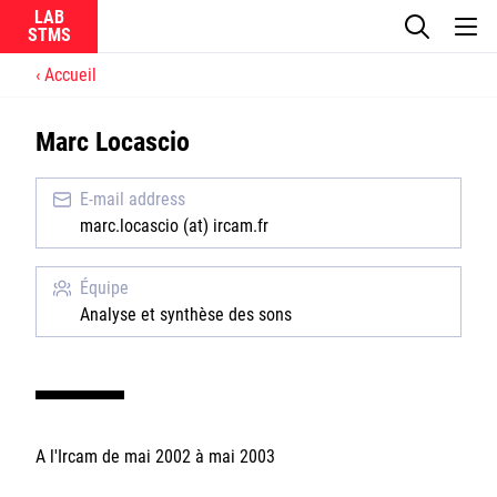
LAB
Accueil
Le laboratoire
Marc Locascio
La recherche
E-mail address
Actualités
marc.locascio (at) ircam.fr
Équipes
Équipe
Analyse et synthèse des sons
Ircam
A l'Ircam de mai 2002 à mai 2003
CNRS