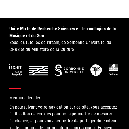
Sorbonne Université
Ministère de la Culture
Unité Mixte de Recherche Sciences et Technologies de la
Rester informé
Musique et du Son
Sous les tutelles de l’Ircam, de Sorbonne Université, du
Offres d'emplois/stages
CNRS et du Ministère de la Culture
Login/Signup
Mentions légales
En poursuivant votre navigation sur ce site, vous acceptez
l'utilisation de cookies pour nous permettre de mesurer
©IRCAM, 2026. All Rights Reserved.
l'audience, et pour vous permettre de partager du contenu
via les boutons de partage de réseaux sociaux.
1, place Igor-Stravinsky
En savoir