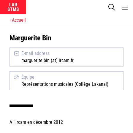
LAB
Accueil
Le laboratoire
Marguerite Bin
La recherche
E-mail address
Actualités
marguerite.bin (at) ircam.fr
Équipes
Équipe
Représentations musicales (Collège Lakanal)
Ircam
A l'Ircam en décembre 2012
CNRS