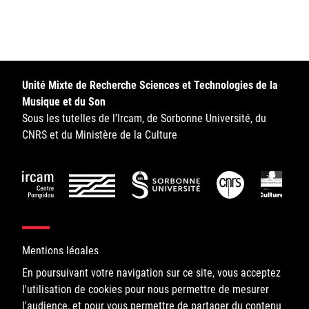
Sorbonne Université
Ministère de la Culture
Rester informé
Unité Mixte de Recherche Sciences et Technologies de la
Musique et du Son
Offres d'emplois/stages
Sous les tutelles de l’Ircam, de Sorbonne Université, du
CNRS et du Ministère de la Culture
Login/Signup
Mentions légales
En poursuivant votre navigation sur ce site, vous acceptez
l'utilisation de cookies pour nous permettre de mesurer
©IRCAM, 2026. All Rights Reserved.
l'audience, et pour vous permettre de partager du contenu