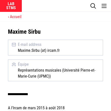
LAB
Accueil
Le laboratoire
Maxime Sirbu
La recherche
E-mail address
Actualités
Maxime.Sirbu (at) ircam.fr
Équipes
Équipe
Représentations musicales (Université Pierre-et-
Marie-Curie (UPMC))
Ircam
CNRS
A l'Ircam de mars 2015 à août 2018