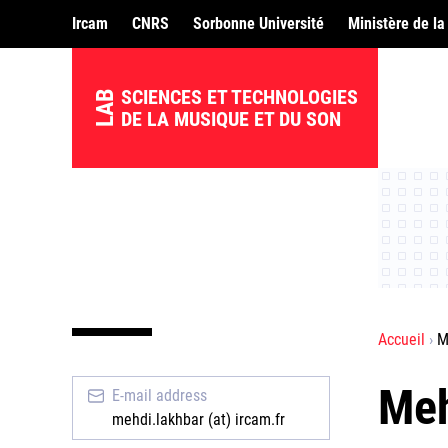
Ircam
CNRS
Sorbonne Université
Ministère de la
SCIENCES ET TECHNOLOGIES
LAB
DE LA MUSIQUE ET DU SON
Accueil
M
Me
E-mail address
mehdi.lakhbar (at) ircam.fr