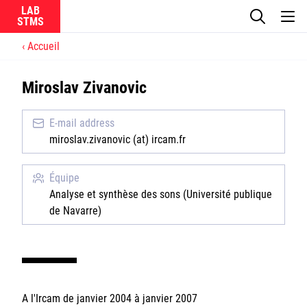
LAB
Accueil
Le laboratoire
Miroslav Zivanovic
La recherche
E-mail address
Actualités
miroslav.zivanovic (at) ircam.fr
Équipes
Équipe
Analyse et synthèse des sons (Université publique
de Navarre)
Ircam
CNRS
A l'Ircam de janvier 2004 à janvier 2007