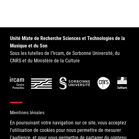
Sorbonne Université
Ministère de la Culture
Rester informé
Unité Mixte de Recherche Sciences et Technologies de la
Musique et du Son
Offres d'emplois/stages
Sous les tutelles de l’Ircam, de Sorbonne Université, du
CNRS et du Ministère de la Culture
Login/Signup
Mentions légales
En poursuivant votre navigation sur ce site, vous acceptez
l'utilisation de cookies pour nous permettre de mesurer
©IRCAM, 2026. All Rights Reserved.
l'audience, et pour vous permettre de partager du contenu