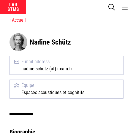
LAB
Accueil
Le laboratoire
Nadine Schütz
La recherche
Actualités
E-mail address
nadine.schutz (at) ircam.fr
Équipes
Équipe
Espaces acoustiques et cognitifs
Ircam
CNRS
Biographie