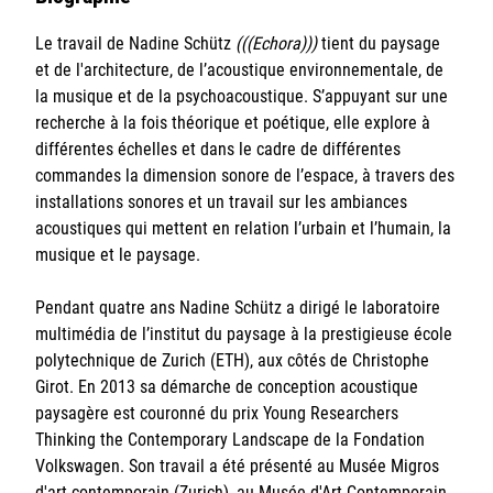
Sorbonne Université
Le travail de Nadine Schütz
(((Echora)))
tient du paysage
et de l'architecture, de l’acoustique environnementale, de
Ministère de la Culture
la musique et de la psychoacoustique. S’appuyant sur une
recherche à la fois théorique et poétique, elle explore à
Rester informé
différentes échelles et dans le cadre de différentes
commandes la dimension sonore de l’espace, à travers des
Offres d'emplois/stages
installations sonores et un travail sur les ambiances
acoustiques qui mettent en relation l’urbain et l’humain, la
musique et le paysage.
Pendant quatre ans Nadine Schütz a dirigé le laboratoire
multimédia de l’institut du paysage à la prestigieuse école
polytechnique de Zurich (ETH), aux côtés de Christophe
Login/Signup
Girot. En 2013 sa démarche de conception acoustique
paysagère est couronné du prix Young Researchers
Thinking the Contemporary Landscape de la Fondation
Volkswagen. Son travail a été présenté au Musée Migros
d'art contemporain (Zurich), au Musée d'Art Contemporain