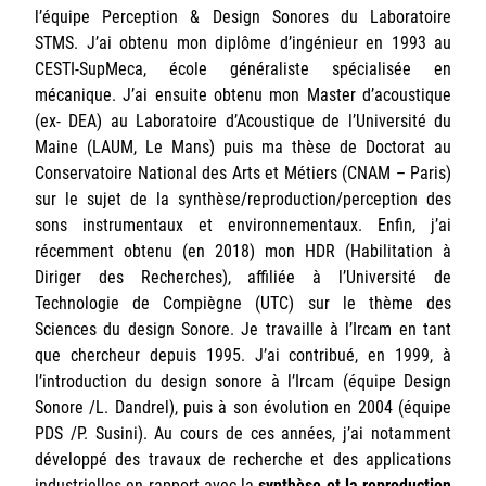
l’équipe Perception & Design Sonores du Laboratoire
Sorbonne Université
STMS. J’ai obtenu mon diplôme d’ingénieur en 1993 au
CESTI-SupMeca, école généraliste spécialisée en
Ministère de la Culture
mécanique. J’ai ensuite obtenu mon Master d’acoustique
(ex- DEA) au Laboratoire d’Acoustique de l’Université du
Rester informé
Maine (LAUM, Le Mans) puis ma thèse de Doctorat au
Conservatoire National des Arts et Métiers (CNAM – Paris)
Offres d'emplois/stages
sur le sujet de la synthèse/reproduction/perception des
sons instrumentaux et environnementaux. Enfin, j’ai
récemment obtenu (en 2018) mon HDR (Habilitation à
Diriger des Recherches), affiliée à l’Université de
Technologie de Compiègne (UTC) sur le thème des
Sciences du design Sonore. Je travaille à l’Ircam en tant
que chercheur depuis 1995. J’ai contribué, en 1999, à
Login/Signup
l’introduction du design sonore à l’Ircam (équipe Design
Sonore /L. Dandrel), puis à son évolution en 2004 (équipe
PDS /P. Susini). Au cours de ces années, j’ai notamment
développé des travaux de recherche et des applications
industrielles en rapport avec la
synthèse et la reproduction