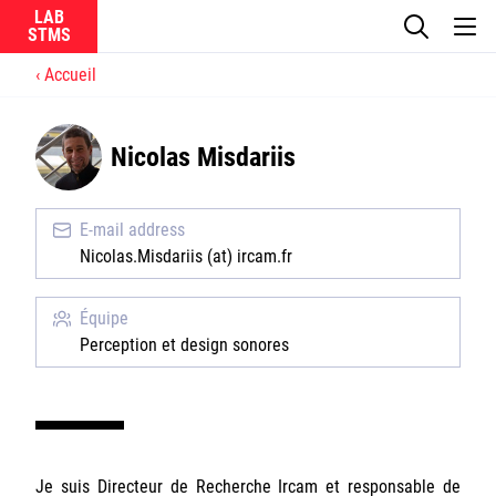
LAB
Accueil
Le laboratoire
Nicolas Misdariis
La recherche
Actualités
E-mail address
Nicolas.Misdariis (at) ircam.fr
Équipes
Équipe
Perception et design sonores
Ircam
CNRS
Je suis Directeur de Recherche Ircam et responsable de