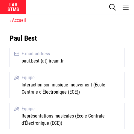
LAB
Accueil
Le laboratoire
Paul Best
La recherche
E-mail address
Actualités
paul.best (at) ircam.fr
Équipes
Équipe
Interaction son musique mouvement (École
Centrale d'Électronique (ECE))
Équipe
Ircam
Représentations musicales (École Centrale
d'Électronique (ECE))
CNRS