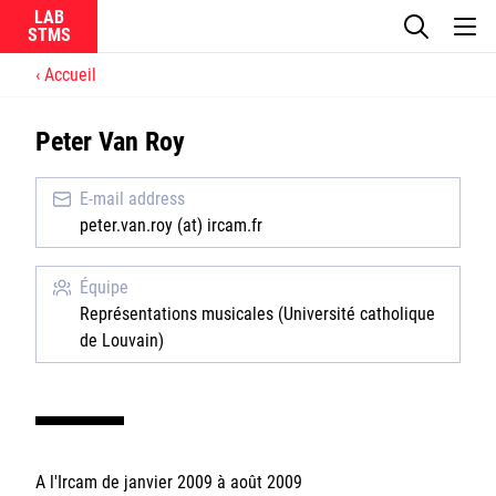
LAB
Accueil
Le laboratoire
Peter Van Roy
La recherche
E-mail address
Actualités
peter.van.roy (at) ircam.fr
Équipes
Équipe
Représentations musicales (Université catholique
de Louvain)
Ircam
CNRS
A l'Ircam de janvier 2009 à août 2009