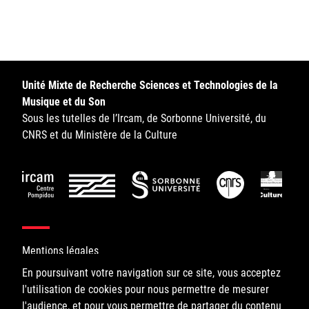
Sorbonne Université
Ministère de la Culture
Rester informé
Unité Mixte de Recherche Sciences et Technologies de la
Musique et du Son
Offres d'emplois/stages
Sous les tutelles de l’Ircam, de Sorbonne Université, du
CNRS et du Ministère de la Culture
Login/Signup
Mentions légales
En poursuivant votre navigation sur ce site, vous acceptez
l'utilisation de cookies pour nous permettre de mesurer
©IRCAM, 2026. All Rights Reserved.
l'audience, et pour vous permettre de partager du contenu