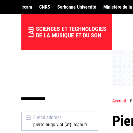
Ircam
CNRS
Sorbonne Université
Ministère de la
SCIENCES ET TECHNOLOGIES
LAB
DE LA MUSIQUE ET DU SON
Accueil
P
Pie
E-mail address
pierre.hugo.vial (at) ircam.fr